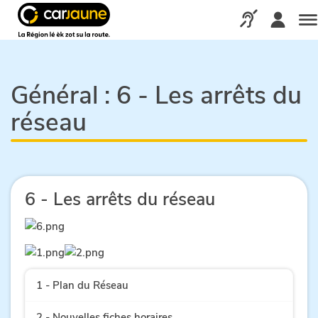
Car
jaune
Appelez-nous via
Me
Général :
6 - Les arrêts du
réseau
6 - Les arrêts du réseau
1 - Plan du Réseau
2 - Nouvelles fiches horaires