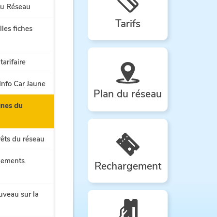
du Réseau
Tarifs
lles fiches
tarifaire
 Info Car Jaune
Plan du réseau
ignes du
rêts du réseau
gements
Rechargement
uveau sur la