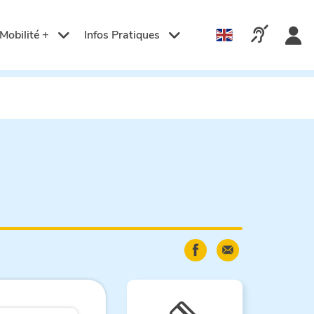
Langue
active
Appelez-n
Mobilité +
Infos Pratiques
:
Français
Partager