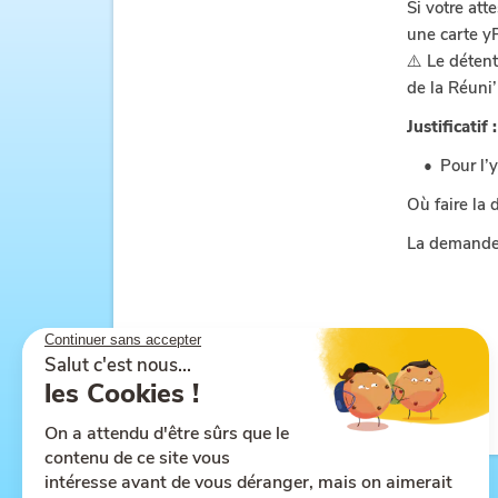
Si votre at
une carte 
⚠️ Le détent
de la Réuni
Justificatif 
Pour l’
Où faire la
La demande s