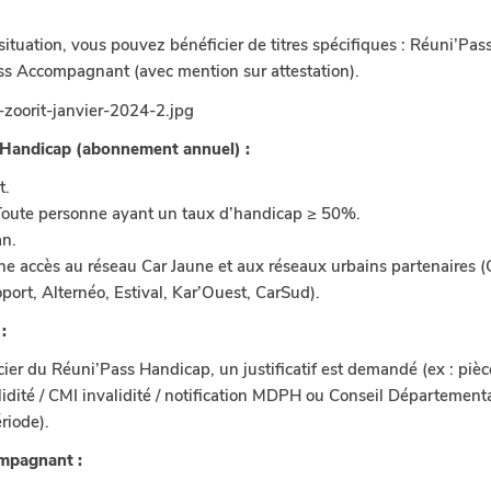
situation, vous pouvez bénéficier de titres spécifiques : Réuni’Pas
ss Accompagnant (avec mention sur attestation).
 Handicap (abonnement annuel) :
t.
oute personne ayant un taux d’handicap ≥ 50%.
an.
e accès au réseau Car Jaune et aux réseaux urbains partenaires (C
port, Alternéo, Estival, Kar’Ouest, CarSud).
 :
ier du Réuni’Pass Handicap, un justificatif est demandé (ex : pièce
lidité / CMI invalidité / notification MDPH ou Conseil Départementa
ériode).
mpagnant :