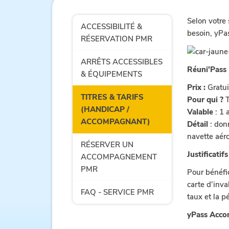
Selon votre 
ACCESSIBILITÉ &
besoin, yPa
RÉSERVATION PMR
ARRÊTS ACCESSIBLES
Réuni’Pass
& ÉQUIPEMENTS
Prix :
Gratui
TITRES & TARIFS
Pour qui ?
T
(HANDICAP /
Valable
: 1 
ACCOMPAGNANT)
Détail
: donn
navette aéro
RÉSERVER UN
Justificatifs
ACCOMPAGNEMENT
PMR
Pour bénéfic
carte d’inva
FAQ - SERVICE PMR
taux et la p
yPass Acco