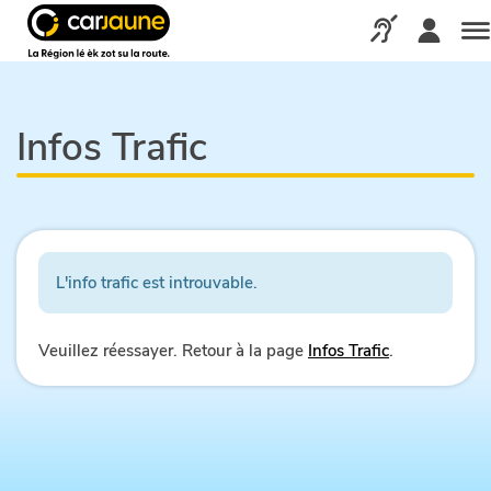
Car
jaune
Appelez-nous via
Me
Infos Trafic
L'info trafic est introuvable.
Veuillez réessayer. Retour à la page
Infos Trafic
.