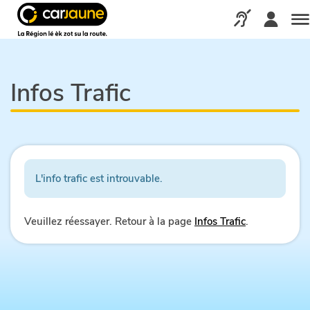
Car
jaune
Appelez-nous via
Me
Infos Trafic
L'info trafic est introuvable.
Veuillez réessayer. Retour à la page
Infos Trafic
.