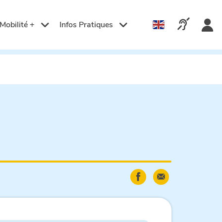
Langue
active
Appelez-n
Mobilité +
Infos Pratiques
:
Français
Partager