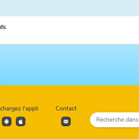
afic
.
échargez
l'appli
Contact
Rechercher