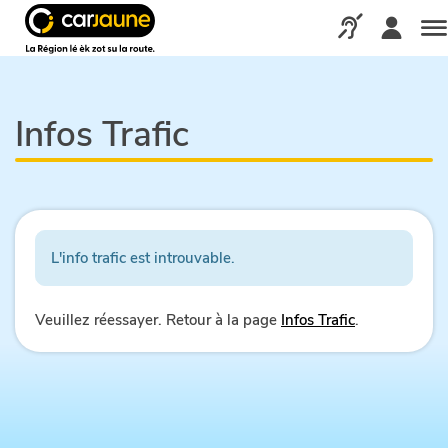
Car
jaune
Appelez-nous via
Me
Infos Trafic
L'info trafic est introuvable.
Veuillez réessayer. Retour à la page
Infos Trafic
.