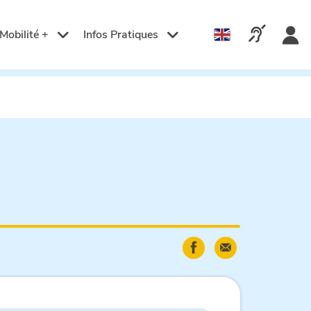
Langue
active
Appelez-n
Mobilité +
Infos Pratiques
:
Français
Partager