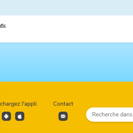
afic
.
échargez
l'appli
Contact
Rechercher