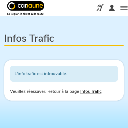
Car
jaune
Appelez-nous via
Me
Infos Trafic
L'info trafic est introuvable.
Veuillez réessayer. Retour à la page
Infos Trafic
.